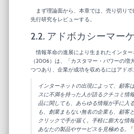
まず理論面から、本章では、売り切りで
先行研究をレビューする。
2.2. アドボカシーマ
情報革命の進展により生まれたインター
（2006）は、「カスタマー・パワーの
つつあり、企業が成功を収めるにはアドボ
インターネットの出現によって、顧客
スに不満を持った人が語るクチコミ情
品に関しても、あらゆる情報が手に入
も、創業まもない無名の企業も、顧客
クリックで手が届く。手軽に膨大な情
1
あなたの製品やサービスを見極める。