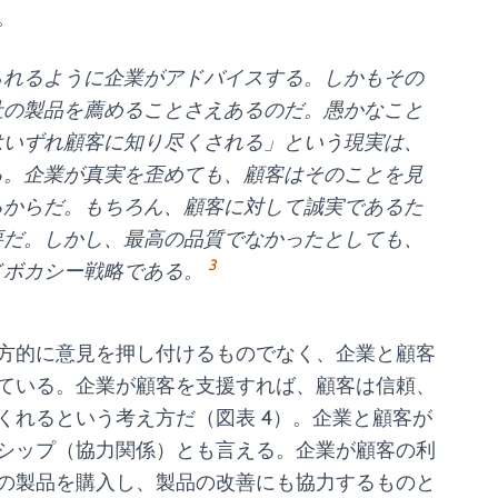
。
れるように企業がアドバイスする。しかもその
社の製品を薦めることさえあるのだ。愚かなこと
はいずれ顧客に知り尽くされる」という現実は、
る。企業が真実を歪めても、顧客はそのことを見
るからだ。もちろん、顧客に対して誠実であるた
要だ。しかし、最高の品質でなかったとしても、
3
ドボカシー戦略である。
方的に意見を押し付けるものでなく、企業と顧客
ている。企業が顧客を支援すれば、顧客は信頼、
くれるという考え方だ（図表 4）。企業と顧客が
シップ（協力関係）とも言える。企業が顧客の利
の製品を購入し、製品の改善にも協力するものと