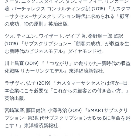
メータ, ニック., スタイマン, ダン., マーフィー, リンカーン
著, バーチャレクス コンサルティング訳 (2018) 『カスタマ
ーサクセス—サブスクリプション時代に求められる「顧客
の成功」10の原則』英治出版.
ツォ, ティエン., ワイザート, ゲイブ 著, 桑野順一郎 監訳
(2018) 『サブスクリプション—「顧客の成功」が収益を生
む新時代のビジネスモデル』ダイヤモンド社.
川上昌直 (2019) 『「つながり」の創りかた—新時代の収益
化戦略 リカーリングモデル』東洋経済新報社.
ラザヴィ, 弘子 (2019) 『カスタマーサクセスとは何か—日
本企業にこそ必要な「これからの顧客との付き合い方」』
英治出版.
宮崎琢磨, 藤田健治, 小澤秀治 (2019) 『SMARTサブスクリ
プション—第3世代サブスクリプションがB to Bに革命を起
こす！』東洋経済新報社.