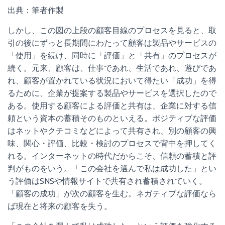
出典：筆者作製
しかし、この図の上段の顧客目線のプロセスを見ると、取
引の後にずっと長期間にわたって顧客は製品やサービスの
「使用」を続け、同時に「評価」と「共有」のプロセスが
続く。元来、顧客は、仕事であれ、生活であれ、遊びであ
れ、顧客が置かれている状況において得たい「成功」を得
るために、企業が提案する製品やサービスを選択したので
ある。使用する顧客による評価と共有は、企業に対する信
頼という資本の蓄積そのものといえる。ポジティブな評価
はネットやクチコミなどによって共有され、別の顧客の興
味、関心・評価、比較・検討のプロセスで背中を押してく
れる。インターネットの時代だからこそ、信頼の蓄積と評
判がものをいう。「この会社を選んで私は成功した」とい
う評価はSNSや情報サイトで共有され蓄積されていく。
「顧客の成功」が次の顧客を生む。ネガティブな評価なら
ば現在と将来の顧客を失う。