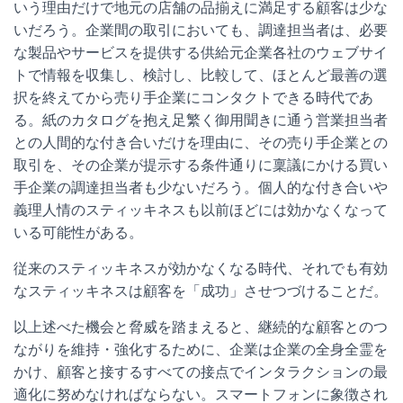
いう理由だけで地元の店舗の品揃えに満足する顧客は少な
いだろう。企業間の取引においても、調達担当者は、必要
な製品やサービスを提供する供給元企業各社のウェブサイ
トで情報を収集し、検討し、比較して、ほとんど最善の選
択を終えてから売り手企業にコンタクトできる時代であ
る。紙のカタログを抱え足繁く御用聞きに通う営業担当者
との人間的な付き合いだけを理由に、その売り手企業との
取引を、その企業が提示する条件通りに稟議にかける買い
手企業の調達担当者も少ないだろう。個人的な付き合いや
義理人情のスティッキネスも以前ほどには効かなくなって
いる可能性がある。
従来のスティッキネスが効かなくなる時代、それでも有効
なスティッキネスは顧客を「成功」させつづけることだ。
以上述べた機会と脅威を踏まえると、継続的な顧客とのつ
ながりを維持・強化するために、企業は企業の全身全霊を
かけ、顧客と接するすべての接点でインタラクションの最
適化に努めなければならない。スマートフォンに象徴され