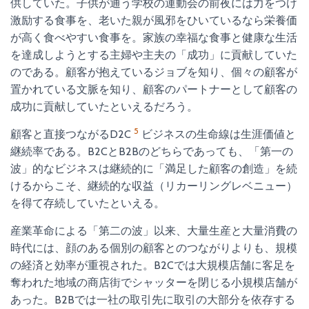
供していた。子供が通う学校の運動会の前夜には力をつけ
激励する食事を、老いた親が風邪をひいているなら栄養価
が高く食べやすい食事を。家族の幸福な食事と健康な生活
を達成しようとする主婦や主夫の「成功」に貢献していた
のである。顧客が抱えているジョブを知り、個々の顧客が
置かれている文脈を知り、顧客のパートナーとして顧客の
成功に貢献していたといえるだろう。
5
顧客と直接つながるD2C
ビジネスの生命線は生涯価値と
継続率である。B2CとB2Bのどちらであっても、「第一の
波」的なビジネスは継続的に「満足した顧客の創造」を続
けるからこそ、継続的な収益（リカーリングレベニュー）
を得て存続していたといえる。
産業革命による「第二の波」以来、大量生産と大量消費の
時代には、顔のある個別の顧客とのつながりよりも、規模
の経済と効率が重視された。B2Cでは大規模店舗に客足を
奪われた地域の商店街でシャッターを閉じる小規模店舗が
あった。B2Bでは一社の取引先に取引の大部分を依存する