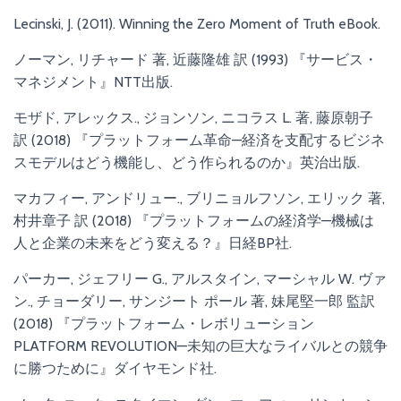
Lecinski, J. (2011). Winning the Zero Moment of Truth eBook.
ノーマン, リチャード 著, 近藤隆雄 訳 (1993) 『サービス・
マネジメント』NTT出版.
モザド, アレックス., ジョンソン, ニコラス L. 著, 藤原朝子
訳 (2018) 『プラットフォーム革命—経済を支配するビジネ
スモデルはどう機能し、どう作られるのか』英治出版.
マカフィー, アンドリュー., ブリニョルフソン, エリック 著,
村井章子 訳 (2018) 『プラットフォームの経済学—機械は
人と企業の未来をどう変える？』日経BP社.
パーカー, ジェフリー G., アルスタイン, マーシャル W. ヴァ
ン., チョーダリー, サンジート ポール 著, 妹尾堅一郎 監訳
(2018) 『プラットフォーム・レボリューション
PLATFORM REVOLUTION—未知の巨大なライバルとの競争
に勝つために』ダイヤモンド社.