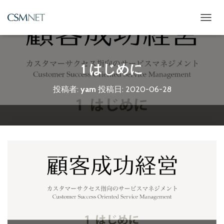
ナ
ビ
ゲ
ー
シ
1 はじめに
ョ
ン
投稿者:
yam
投稿日:
2020-06-28
を
切
り
替
え