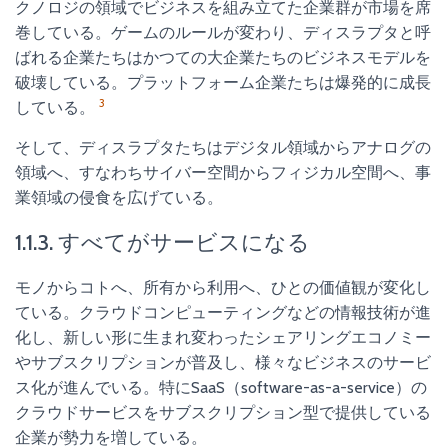
クノロジの領域でビジネスを組み立てた企業群が市場を席
巻している。ゲームのルールが変わり、ディスラプタと呼
ばれる企業たちはかつての大企業たちのビジネスモデルを
破壊している。プラットフォーム企業たちは爆発的に成長
3
している。
そして、ディスラプタたちはデジタル領域からアナログの
領域へ、すなわちサイバー空間からフィジカル空間へ、事
業領域の侵食を広げている。
1.1.3. すべてがサービスになる
モノからコトへ、所有から利用へ、ひとの価値観が変化し
ている。クラウドコンピューティングなどの情報技術が進
化し、新しい形に生まれ変わったシェアリングエコノミー
やサブスクリプションが普及し、様々なビジネスのサービ
ス化が進んでいる。特にSaaS（software-as-a-service）の
クラウドサービスをサブスクリプション型で提供している
企業が勢力を増している。