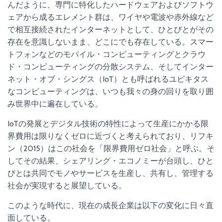
んだように、専門に特化したハードウェアおよびソフトウ
ェアから成るエレメント群は、ワイヤや電波や赤外線など
で相互接続されたインターネットとして、ひとびとがその
存在を意識しないまま、どこにでも存在している。スマー
トフォンなどのモバイル・コンピューティングとクラウ
ド・コンピューティングの分散システム、そしてインター
ネット・オブ・シングス（IoT）とも呼ばれるユビキタス
なコンピューティングは、いつも我々の身の回りを取り囲
み世界中に遍在している。
IoTの発展とデジタル技術の特性によって生産にかかる限
界費用は限りなくゼロに近づくと考えられており、リフキ
ン（2015）はこの社会を「限界費用ゼロ社会」と呼ぶ。そ
してその結果、シェアリング・エコノミーが台頭し、ひと
びとは共同でモノやサービスを生産し、共有し、管理する
社会が実現すると展望している。
このような時代に、現在の成長企業は以下の変化に日々直
面している。