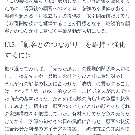
「この会社を選んで私は成功した」という評価を強化する
ために、購買後の顧客へのフォローを強める価値がある。
期待を超える「お役立ち」の提供を、取引開始前だけでな
く取引開始後にも継続することが目標となる。継続的な顧
客とのつながりに基づく事業活動が大切になる。
1.1.5. 「顧客とのつながり」を維持・強化
するには
振り返ってみれば、「売ったあと」の長期的関係を大切に
し、「得意先」や「贔屓」のひとりひとりに個別対応し、
それぞれの顧客の状況に合わせた「成功」に貢献すること
は、かつて「第一の波」的なスモールビジネスが営んでい
た商売の基本だった。たとえば地域の商店街の魚屋を想像
してみよう。店主は、顧客のひとりひとりの顔とそれぞれ
の家族構成をも把握していた。食材としてただ魚を売るだ
けでなく、季節の旬やその日の気候に合わせ、顧客の状況
に合わせた料理のアイデアを提案し、調理方法の知識を提