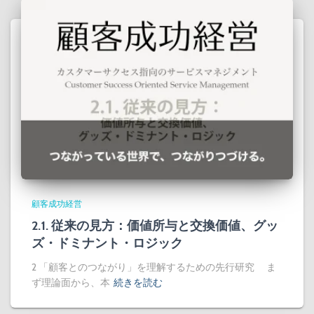
顧客成功経営
2.1. 従来の見方：価値所与と交換価値、グッ
ズ・ドミナント・ロジック
2 「顧客とのつながり」を理解するための先行研究 ま
ず理論面から、本
続きを読む