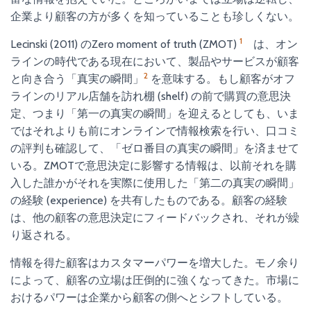
企業より顧客の方が多くを知っていることも珍しくない。
1
Lecinski (2011) のZero moment of truth (ZMOT)
は、オン
ラインの時代である現在において、製品やサービスが顧客
2
と向き合う「真実の瞬間」
を意味する。もし顧客がオフ
ラインのリアル店舗を訪れ棚 (shelf) の前で購買の意思決
定、つまり「第一の真実の瞬間」を迎えるとしても、いま
ではそれよりも前にオンラインで情報検索を行い、口コミ
の評判も確認して、「ゼロ番目の真実の瞬間」を済ませて
いる。ZMOTで意思決定に影響する情報は、以前それを購
入した誰かがそれを実際に使用した「第二の真実の瞬間」
の経験 (experience) を共有したものである。顧客の経験
は、他の顧客の意思決定にフィードバックされ、それが繰
り返される。
情報を得た顧客はカスタマーパワーを増大した。モノ余り
によって、顧客の立場は圧倒的に強くなってきた。市場に
おけるパワーは企業から顧客の側へとシフトしている。