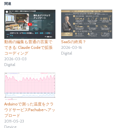
関連
動画の編集も普通の言葉で
SaaSの終焉？
できる: Claude Codeで拡張
2026-03-16
コーディング
Digital
2026-03-03
Digital
Arduinoで測った温度をクラ
ウドサービスPachubeへアッ
プロード
2011-05-23
Device