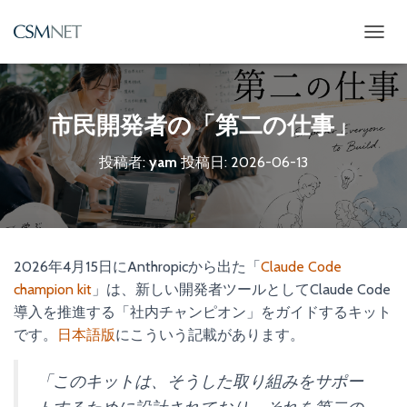
ナ
ビ
ゲ
ー
シ
市民開発者の「第二の仕事」
ョ
ン
投稿者:
yam
投稿日:
2026-06-13
を
切
り
替
え
2026年4月15日にAnthropicから出た「
Claude Code
champion kit
」は、新しい開発者ツールとしてClaude Code
導入を推進する「社内チャンピオン」をガイドするキット
です。
日本語版
にこういう記載があります。
「このキットは、そうした取り組みをサポー