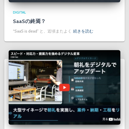
DIGITAL
SaaSの終焉？
“SaaS is dead” と、近頃またよく
続きを読む